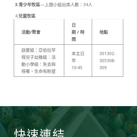
3.
青少年牧區
—上週小組出席人數：34人
4.
兒童牧區
日
活動/聚會
期 / 時
地點
間
啟蒙級：亞伯拉罕
本主日
301302-
得兒子幼稚級：活
早
305308-
動小學級：失去與
10:45
309
得著，生命有盼望
快速連結