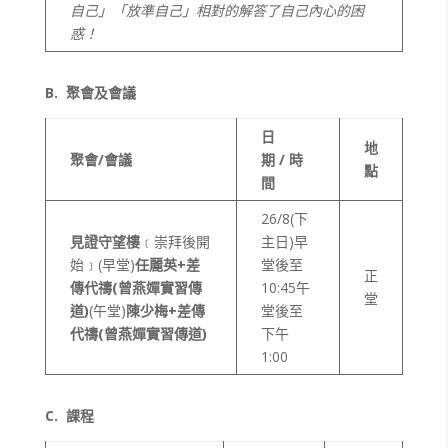
自己」「放準自己」相對的解答了自己內心的困
惑！
B.
聚會及會議
日
地
聚會/會議
期 / 時
點
間
26/8(下
見證守望樓
﹝崇拜後開
主日)早
始﹞(早堂)
任麗英
+
差
堂後至
正
傳代禱
(
曾燕嬋實習傳
10:45午
堂
道
)
(午堂)
陳少梅
+
差傳
堂後至
代禱
(
曾燕嬋實習傳道
)
下午
1:00
C.
課程