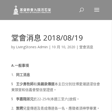
堂會消息 2018/08/19
by
LivingStones Admin
|
10 月 10, 2020
|
堂會消息
A.
一般事項
1.
同工消息
§
王少勇牧師
和
吳錫泉傳道
本主日分別往博愛潮語浸信會
東頭堂和信義會堅信堂證道。
§
李嘉翔弟兄
於22-25/8(本週三至六)放假。
2.
敦聘
兒童傳道及青成傳道各一名，應徵者須神學畢業。