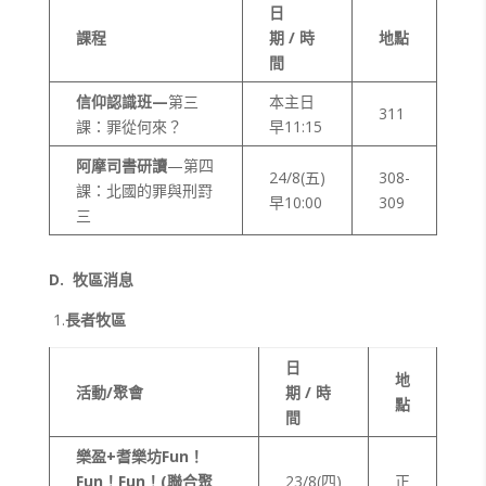
日
課程
期 / 時
地點
間
信仰認識班—
第三
本主日
311
課：罪從何來？
早11:15
阿摩司書研讀
—第四
24/8(五)
308-
課：北國的罪與刑罸
早10:00
309
三
D.
牧區消息
1.
長者牧區
日
地
活動/聚會
期 / 時
點
間
樂盈
+
耆樂坊
Fun
！
Fun
！
Fun
！
(
聯合聚
23/8(四)
正