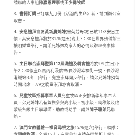
請聯絡人事組
陳嘉恩理事
或
王少勇牧師
。
3.
書籍訂購
已訂購九月份《活潑的生命》者，請到辦公室
取書。
4.
安息禮拜
會友
黃新農姊妹
(曾菊芳母親)已於11/8安息主
懷，其安息禮拜將於31/8(週五)晚上7：30在世界殯儀館三
樓明樂堂舉行。請弟兄姊妹為家人的心情及辦理喪事禱
告。
5.
主日聯合崇拜暨第112屆洗禮及轉會禮
將於9/9(主日)下
午2：30假座以馬內利浸信會(長沙灣幸福街一號，長沙灣
港鐵站B出口)舉行，兒童崇拜同步舉行，請弟兄姊妹預留
時間出席。7/9之晚堂崇拜亦會取消。
6.
兒童牧區招募事奉人員
兒童牧區正安排新學年事奉人
員，弟兄姊妹若有負擔參與高小級、初小級、幼稚級及啟
蒙級各級主日學導師、助教或助手，請與
陳子聰弟兄
聯
絡。
7.
澳門宣教體驗—福音尋根之旅
15/9(週六)舉行，領隊：
李頌鳴牧師
，名額15人，有意參加者請在壁報板上報名。