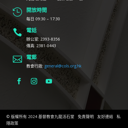
開放時間

每日 09:30 – 17:30
電話

辦公室: 2393-8356
傳真: 2381-0443
電郵

教會行政:
general@cols.org.hk
© 版權所有 2024 基督教會九龍活石堂
免責聲明
友好連結
私
隱政策