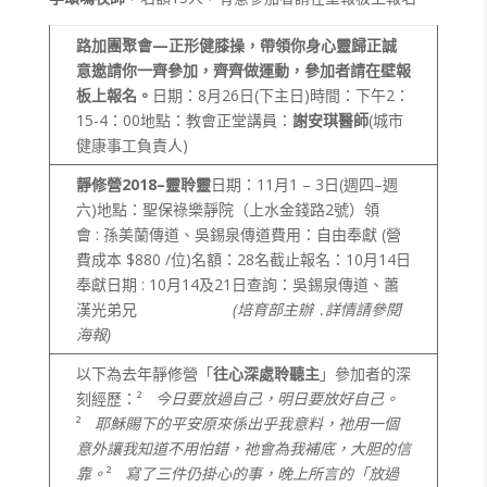
路加團聚會—正形健膝操，帶領你身心靈歸正
誠
意邀請你一齊參加，齊齊做運動，參加者請在壁報
板上報名。
日期：8月26日(下主日)時間：下午2：
15-4：00地點：教會正堂講員：
謝安琪醫師
(城市
健康事工負責人)
靜修營2018–
靈聆靈
日期：11月1 – 3日(週四–週
六)地點：聖保祿樂靜院（上水金錢路2號）領
會 : 孫美蘭傳道、吳錫泉傳道費用：自由奉獻 (營
費成本 $880 /位)名額：28名截止報名：10月14日
奉獻日期 : 10月14及21日查詢：吳錫泉傳道、蕭
漢光弟兄
(
培育部主辦 ․詳情請參閱
海報)
以下為去年靜修營「
往心深處聆聽主
」參加者的深
刻經歷：²
今日要放過自己，明日要放好自己。
²
耶穌賜下的平安原來係出乎我意料，祂用一個
意外讓我知道不用怕錯，祂會為我補底，大胆的信
靠。
²
寫了三件仍掛心的事，晚上所言的「放過