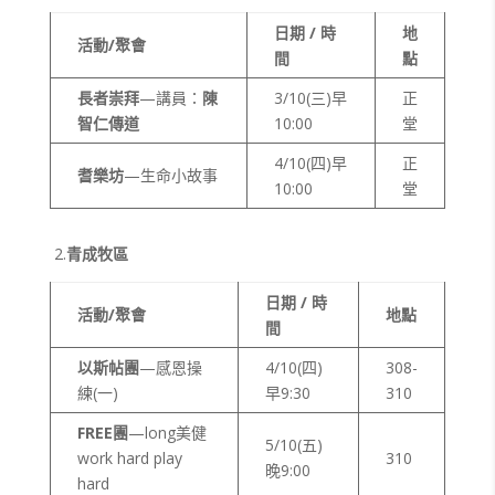
日期 / 時
地
活動/聚會
間
點
長者崇拜
—講員：
陳
3/10(三)早
正
智仁傳道
10:00
堂
4/10(四)早
正
耆樂坊
—生命小故事
10:00
堂
2.
青成牧區
日期 / 時
活動/聚會
地點
間
以斯帖團
—感恩操
4/10(四)
308-
練(一)
早9:30
310
FREE
團
—long美健
5/10(五)
work hard play
310
晚9:00
hard