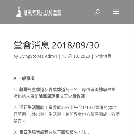
堂會消息 2018/09/30
by
LivingStones Admin
|
10 月 10, 2020
|
堂會消息
A.
一般事項
1.
敦聘
兒童傳道及青成傳道各一名，應徵者須神學畢業。
請聯絡人事組
陳嘉恩理事
或
王少勇牧師
。
2.
活石生活營
同工堂委於30/9下午至1/10公眾假期(本主
日至週一)外出參加生活營，其間教會地方暫停開放，敬請
留意。
3.
第
四
季培育課程
有以下四種報名方法：