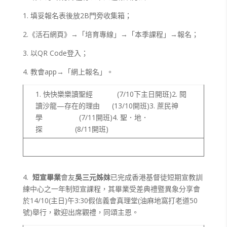
1. 填妥報名表後放2B門旁收集箱；
2.《活石網頁》→「培育專線」→「本季課程」→報名；
3. 以QR Code登入；
4. 教會app→「網上報名」。
1. 快快樂樂讀聖經 (7/10下主日開班)2. 閱
讀沙龍—存在的理由 (13/10開班)3. 蔗民神
學 (7/11開班)4. 聖．地．
探 (8/11開班)
4.
短宣畢業
會友
吳三元姊妹
已完成香港基督徒短期宣教訓
練中心之一年制短宣課程，其畢業受差典禮暨異象分享會
於14/10(主日)午3:30假信義會真理堂(油麻地窩打老道50
號)舉行，歡迎出席觀禮，同頌主恩。