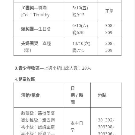
JC
團契
—職場
5/10(五)
正堂
JCer：Timothy
晚9:15
6/10(六)
308-
頭契團
—生日會
晚6:30
309
夫婦團契
—查經
13/10(六)
308-
（榮）
晚7:15
309
3.
青少年牧區
—上週小組出席人數：29人
4.
兒童牧區
日
活動/聚會
期 / 時
地點
間
啟蒙級：路得愛婆
婆幼稚級：鞏固週
301302-
本主日
初小級：認識聖靈
303308-
早
高小級：感恩？—
309306-