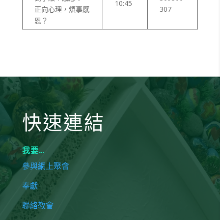
10:45
正向心理，煩事感
307
恩？
快速連結
我要…
參與網上聚會
奉獻
聯絡教會