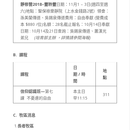
靜修營2018–
靈聆靈
日期：11月1 – 3日(週四至週
六)地點：聖保祿樂靜院（上水金錢路2號）領會：
孫美蘭傳道、吳錫泉傳道費用：自由奉獻 (營費成
本 $880 /位)名額：28名截止報名：10月14日奉獻
日期 : 10月14及21日查詢：吳錫泉傳道、蕭漢光
弟兄
(
培育部主辦
，
詳情請參閱海報)
B.
課程
日
地
課程
期 / 時
點
間
信仰認識班—
第七
本主日
311
課 不憂慮的自由
早11:15
C.
牧區消息
1.
長者牧區