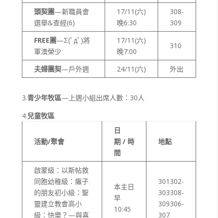
頭契團
—新職員會
17/11(六)
308-
選舉&查經(6)
晚6:30
309
FREE
團
—Σ(ﾟдﾟ)將
17/11(六)
310
軍澳榮少
晚7:00
夫婦團契
—戶外週
24/11(六)
外出
3.
青少年牧區
—上週小組出席人數：30人
4.
兒童牧區
日
活動/聚會
期 / 時
地點
間
啟蒙級：以斯帖救
同胞幼稚級：癱子
301302-
本主日
的朋友初小級：聖
303308-
早
靈建立教會高小
309306-
10:45
級：快樂？—與喜
307