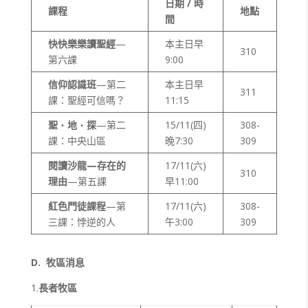
日期 / 時
課程
地點
間
快快樂樂讀聖經
—
本主日早
310
第六課
9:00
信仰認識班
—第二
本主日早
311
課：聖經可信嗎？
11:15
聖
・
地
・
探
—第二
15/11(四)
308-
課：中央山區
晚7:30
309
閱讀沙龍—存在的
17/11(六)
310
理由
—第五課
早11:00
紅色門徒課程
—第
17/11(六)
308-
三課：悖逆的人
午3:00
309
D.
牧區消息
1.
長者牧區