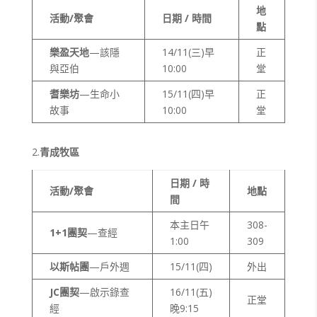
地
活動/聚會
日期 / 時間
點
樂盈天地
—該隱
14/11(三)早
正
與亞伯
10:00
堂
耆樂坊
—生命小
15/11(四)早
正
故事
10:00
堂
2.
青成牧區
日期 / 時
活動/聚會
地點
間
本主日午
308-
1+1
團契
—查經
1:00
309
以斯帖團
—戶外週
15/11(四)
外出
JC
團契
—啟示錄查
16/11(五)
正堂
經
晚9:15