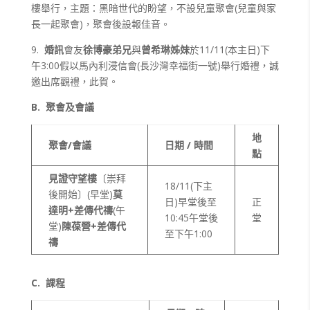
樓舉行，主題：黑暗世代的盼望，不設兒童聚會(兒童與家
長一起聚會)，聚會後設報佳音。
9.
婚訊
會友
徐博豪弟兄
與
曾希琳姊妹
於11/11(本主日)下
午3:00假以馬內利浸信會(長沙灣幸福街一號)舉行婚禮，誠
邀出席觀禮，此賀。
B.
聚會及會議
地
聚會/會議
日期 / 時間
點
見證守望樓
〔崇拜
18/11(下主
後開始〕(早堂)
莫
日)早堂後至
正
達明
+
差傳代禱
(午
10:45午堂後
堂
堂)
陳葆營
+
差傳代
至下午1:00
禱
C.
課程