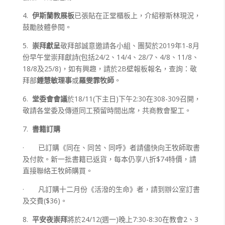
4.
伊斯蘭教展板
已張貼在正堂櫃板上，介紹穆斯林現況，
鼓勵肢體參閱。
5.
崇拜獻呈
敬拜部誠意邀請各小組、團契於2019年1-8月
份早午堂崇拜獻詩(包括24/2、14/4、28/7、4/8、11/8、
18/8及25/8)，如有興趣，請於2B壁報板報名，查詢：敬
拜部
鍾慧敏理事
或
羅雯霏牧師
。
6.
堂委會會議
於18/11(下主日)下午2:30在308-309召開，
敬請各堂委及傳道同工預留時間出席，共商教會聖工。
7.
書籍訂購
· 已訂購《同在、同苦、同呼》者請儘快向王牧師取書
及付款。新一批書籍已返貨，每本仍享八折$74特價，請
直接聯絡王牧師購買。
· 凡訂購十二月份《活潑的生命》者，請到辦公室訂書
及交費($36)。
8.
平安夜崇拜
將於24/12(週一)晚上7:30-8:30在教會2、3