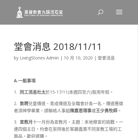
堂會消息 2018/11/11
by
LivingStones Admin
|
10 月 10, 2020
|
堂會消息
A.
一般事項
1.
同工消息
杜太
於15-17/11(本週四至六)取用年假。
2.
敦聘
兒童傳道、青成傳道及全職會計各一名，傳道應徵
者須神學畢業。請聯絡人事組
陳嘉恩理事
或
王少勇牧師
。
3.
宣教月
十一月份為宣教月，主題：本地穆宣的挑戰。一
連四個主日，均會在崇拜後於客廳義賣不同宣教工場的工
藝品，歡迎選購。