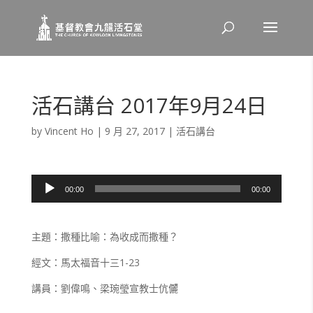
活石講台 2017年9月24日
by
Vincent Ho
|
9 月 27, 2017
|
活石講台
音
00:00
00:00
訊
播
放
主題：撒種比喻：為收成而撒種？
器
經文：馬太福音十三1-23
講員：劉偉鳴、梁琬瑩宣教士伉儷