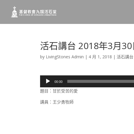
活石講台 2018年3月
by
LivingStones Admin
|
4 月 1, 2018
|
活石講台
音
00:00
訊
題目：甘於受苦的愛
播
放
講員：王少勇牧師
器