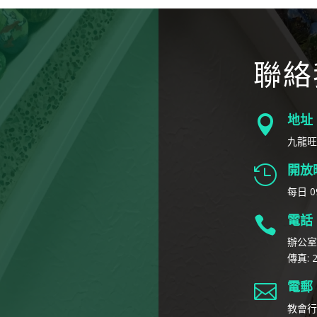
高
或
降
聯絡
低
音
量。
地址

九龍旺
開放

每日 09
電話

辦公室: 
傳真: 2
電郵

教會行