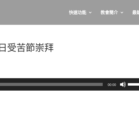
快速功能
教會簡介
最
30日受苦節崇拜
使
00:00
用
向
上/
向
下
鍵
以
提