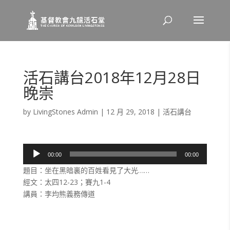
活石講台2018年12月28日
晚崇
by
LivingStones Admin
|
12 月 29, 2018
|
活石講台
音
00:00
00:00
訊
題目：坐在黑暗裏的百姓看見了大光……
播
經文：太四12-23；賽九1-4
放
講員：李均熊義務傳道
器