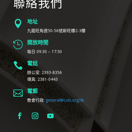
聯絡我們
地址

九龍旺角道50-56號新旺樓2-3樓
開放時間

每日 09:30 – 17:30
電話

辦公室: 2393-8356
傳真: 2381-0443
電郵

教會行政:
general@cols.org.hk