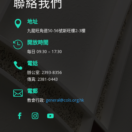
聯絡我們
地址

九龍旺角道50-56號新旺樓2-3樓
開放時間

每日 09:30 – 17:30
電話

辦公室: 2393-8356
傳真: 2381-0443
電郵

教會行政:
general@cols.org.hk