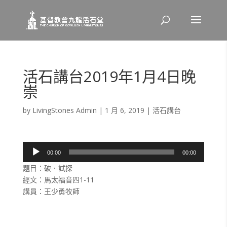
活石講台2019年1月4日晚
崇
by
LivingStones Admin
|
1 月 6, 2019
|
活石講台
音
00:00
00:00
訊
題目：破．試探
播
經文：馬太福音四1-11
放
講員：王少勇牧師
器