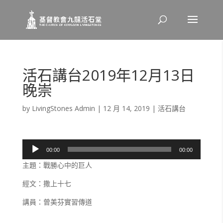
活石講台2019年12月13日
晚崇
by
LivingStones Admin
|
12 月 14, 2019
|
活石講台
音
00:00
00:00
訊
主題：戰勝心中的巨人
播
放
經文：撒上十七
器
講員：曾美芬實習傳道