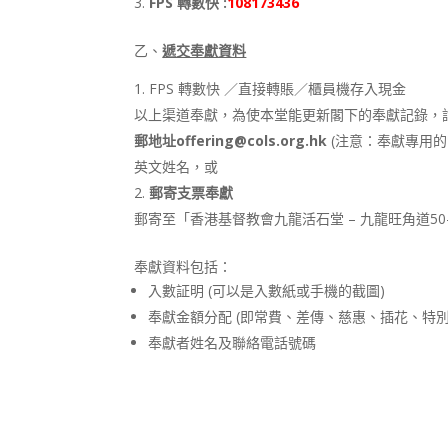
FPS 轉數快 :
108173436
乙、
遞交奉獻資料
FPS 轉數快 ／直接轉賬／櫃員機存入現金
以上渠道奉獻，為使本堂能更新閣下的奉獻記錄，
郵地址offering@cols.org.hk
(注意：奉獻專用的電
英文姓名，或
郵寄支票奉獻
郵寄至「香港基督教會九龍活石堂 – 九龍旺角道50
奉獻資料包括：
入數証明 (可以是入數紙或手機的截圖)
奉獻金額分配 (即常費、差傳、慈惠、插花、特
奉獻者姓名及聯絡電話號碼