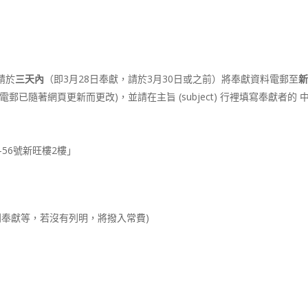
請於
三天內
（即3月28日奉獻，請於3月30日或之前）將奉獻資料電郵至
郵已隨著網頁更新而更改)，並請在主旨 (subject) 行裡填寫奉獻者的 中
-56號新旺樓2樓」
別奉獻等，若沒有列明，將撥入常費)