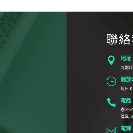
聯絡
地址

九龍旺
開放

每日 09
電話

辦公室: 
傳真: 2
電郵
