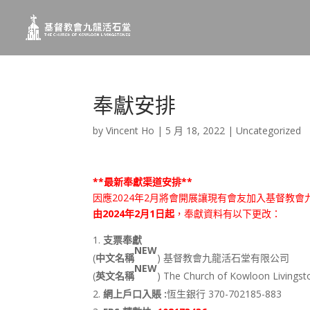
奉獻安排
by
Vincent Ho
|
5 月 18, 2022
|
Uncategorized
**最新奉獻渠道安排**
因應2024年2月將會開展讓現有會友加入基督教
由2024年2月1日起
，奉獻資料有以下更改：
支票奉獻
NEW
(
中文名稱
) 基督教會九龍活石堂有限公司
NEW
(
英文名稱
) The Church of Kowloon Livingsto
網上戶口入賬 :
恆生銀行 370-702185-883